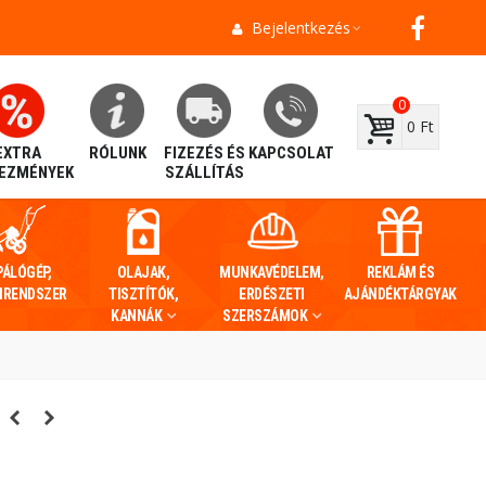
Bejelentkezés
0
0 Ft
EXTRA
RÓLUNK
FIZEZÉS ÉS
KAPCSOLAT
EZMÉNYEK
SZÁLLÍTÁS
PÁLÓGÉP,
OLAJAK,
MUNKAVÉDELEM,
REKLÁM ÉS
IRENDSZER
TISZTÍTÓK,
ERDÉSZETI
AJÁNDÉKTÁRGYAK
KANNÁK
SZERSZÁMOK