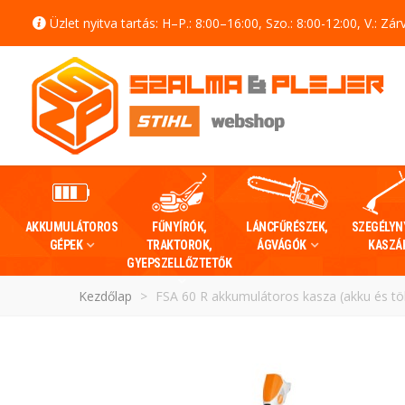
Üzlet nyitva tartás: H–P.: 8:00–16:00, Szo.: 8:00-12:00, V.: Zár
AKKUMULÁTOROS
FŰNYÍRÓK,
LÁNCFŰRÉSZEK,
SZEGÉLYN
GÉPEK
TRAKTOROK,
ÁGVÁGÓK
KASZÁ
GYEPSZELLŐZTETŐK
Kezdőlap
>
FSA 60 R akkumulátoros kasza (akku és töl