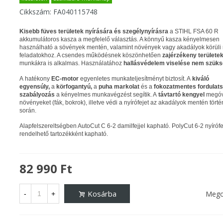
Cikkszám:
FA040115748
Kisebb füves területek nyírására és szegélynyírásra
a STIHL FSA 60 R
akkumulátoros kasza a megfelelő választás. A könnyű kasza kényelmesen
használható a sövények mentén, valamint növények vagy akadályok körüli 
feladatokhoz. A csendes működésnek köszönhetően
zajérzékeny területe
munkákra is alkalmas. Használatához
hallásvédelem viselése nem szük
A hatékony
EC-motor
egyenletes munkateljesítményt biztosít. A
kiváló
egyensúly,
a
körfogantyú,
a
puha markolat
és a
fokozatmentes fordulat
szabályozás
a kényelmes munkavégzést segítik. A
távtartó kengyel
megóv
növényeket (fák, bokrok), illetve védi a nyírófejet az akadályok mentén törté
során.
Alapfelszereltségben AutoCut C 6-2 damilfejjel kapható. PolyCut 6-2 nyírófe
rendelhető tartozékként kapható.
82 990 Ft
Kosárba
Mego
-
+