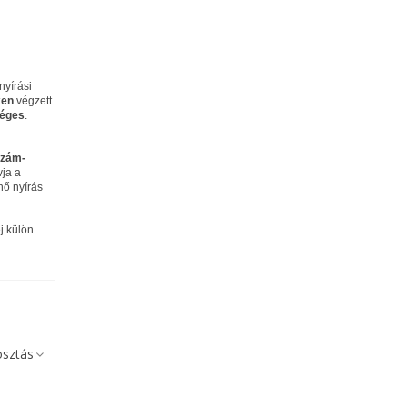
nyírási
ken
végzett
séges
.
szám-
ja a
nő nyírás
j külön
sztás