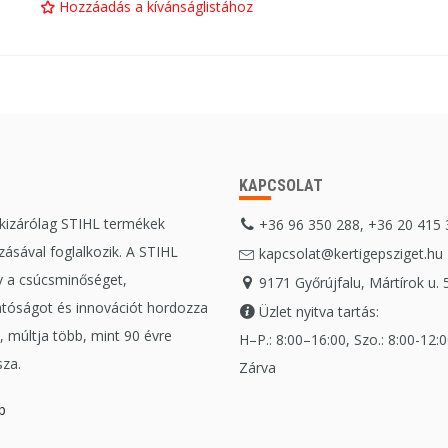
Hozzáadás a kívánságlistához
KAPCSOLAT
 kizárólag STIHL termékek
+36 96 350 288, +36 20 415
ásával foglalkozik. A STIHL
kapcsolat@kertigepsziget.hu
 a csúcsminőséget,
9171 Győrújfalu, Mártírok u. 
tóságot és innovációt hordozza
Üzlet nyitva tartás:
 múltja több, mint 90 évre
H–P.: 8:00–16:00, Szo.: 8:00-12:00
sza.
Zárva
b