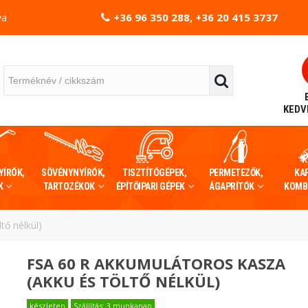
+36 96 350 288, +36 20 415 3737
va
KEDV
YÍRÓK,
SÖVÉNYNYÍRÓK,
TISZTÍTÓGÉPEK,
PERMETEZŐK,
KA
K
TARTOZÉKOK
ÉPÍTŐIPARI GÉPEK
ÁGAPRÍTÓK
KOMB
tő nélkül)
FSA 60 R AKKUMULÁTOROS KASZA
(AKKU ÉS TÖLTŐ NÉLKÜL)
készleten
Szállítás: 3 munkanap