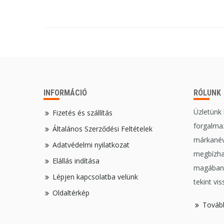
INFORMÁCIÓ
RÓLUNK
Üzletünk
Fizetés és szállítás
forgalmaz
Általános Szerződési Feltételek
márkanév
Adatvédelmi nyilatkozat
megbízha
Elállás indítása
magában,
Lépjen kapcsolatba velünk
tekint vis
Oldaltérkép
Továb