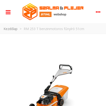
Kezdőlap
>
RM 253 T benzinmotoros fűnyíró 51cm