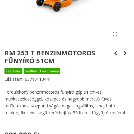
RM 253 T BENZINMOTOROS
FŰNYÍRÓ 51CM
készleten
Szállítás: 3 munkanap
Cikkszám:
63710113441
Fordulékony benzinmotoros fűnyíró gép 51 cm-es
munkaszélességgel, közepes és nagyobb méretű füves
területekhez. Központi vágásmagasság-állítás, lehajtható
tolókar, fix sebességű kerékhajtás. 55 literes fűgyűjtő kosárral.