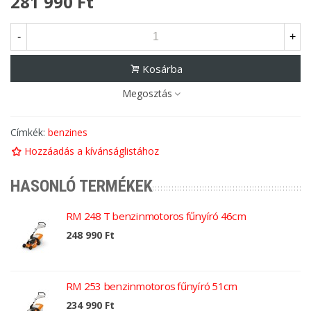
281 990 Ft
-
+
Kosárba
Megosztás
Címkék:
benzines
Hozzáadás a kívánságlistához
HASONLÓ TERMÉKEK
RM 248 T benzinmotoros fűnyíró 46cm
248 990 Ft
RM 253 benzinmotoros fűnyíró 51cm
234 990 Ft