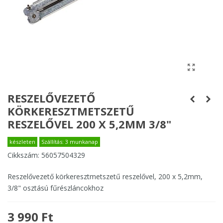
RESZELŐVEZETŐ
KÖRKERESZTMETSZETŰ
RESZELŐVEL 200 X 5,2MM 3/8"
készleten
Szállítás: 3 munkanap
Cikkszám:
56057504329
Reszelővezető körkeresztmetszetű reszelővel, 200 x 5,2mm,
3/8" osztású fűrészláncokhoz
3 990 Ft