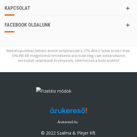
KAPCSOLAT
FACEBOOK OLDALUNK
Webshopunkban látható áraink tartalmazzák a 27% ÁFA-t, tehát bruttó árak.
ONLINE ÁR megjelölésű termékeink árai kizárólag csak webáruházon
keresztüli vásárlásnál érvényesek, eltérhetnek a bolti áraktól!
Árukereső.hu
© 2022 Szalma & Plejer Kft.