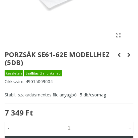
PORZSÁK SE61-62E MODELLHEZ
(5DB)
készleten
Szállítás: 3 munkanap
Cikkszám:
49015009004
Stabil, szakadásmentes filc anyagból. 5 db/csomag
7 349 Ft
-
+