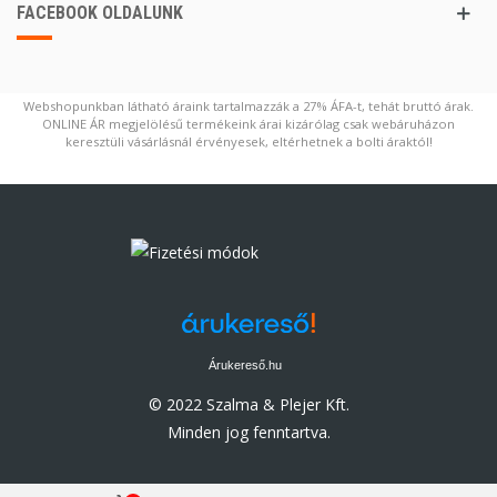
FACEBOOK OLDALUNK
Webshopunkban látható áraink tartalmazzák a 27% ÁFA-t, tehát bruttó árak.
ONLINE ÁR megjelölésű termékeink árai kizárólag csak webáruházon
keresztüli vásárlásnál érvényesek, eltérhetnek a bolti áraktól!
Árukereső.hu
© 2022 Szalma & Plejer Kft.
Minden jog fenntartva.