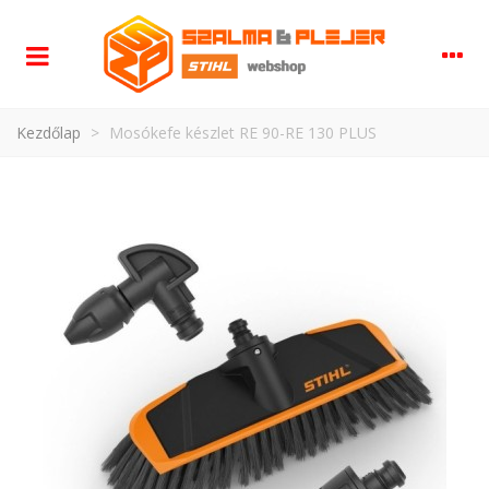
Kezdőlap
>
Mosókefe készlet RE 90-RE 130 PLUS