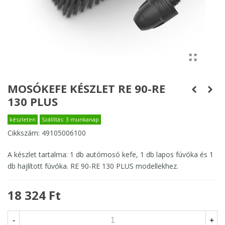
MOSÓKEFE KÉSZLET RE 90-RE
130 PLUS
készleten
Szállítás: 3 munkanap
Cikkszám:
49105006100
A készlet tartalma: 1 db autómosó kefe, 1 db lapos fúvóka és 1
db hajlított fúvóka. RE 90-RE 130 PLUS modellekhez.
18 324 Ft
-
+