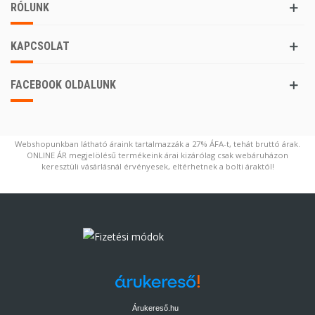
RÓLUNK
KAPCSOLAT
FACEBOOK OLDALUNK
Webshopunkban látható áraink tartalmazzák a 27% ÁFA-t, tehát bruttó árak.
ONLINE ÁR megjelölésű termékeink árai kizárólag csak webáruházon
keresztüli vásárlásnál érvényesek, eltérhetnek a bolti áraktól!
Árukereső.hu