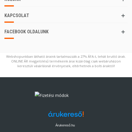
KAPCSOLAT
FACEBOOK OLDALUNK
Webshopunkban látható áraink tartalmazzák a 27% ÁFA-t, tehát bruttó árak.
ONLINE ÁR megjelölésű termékeink árai kizárólag csak webáruházon
keresztüli vásárlásnál érvényesek, eltérhetnek a bolti áraktól!
Árukereső.hu