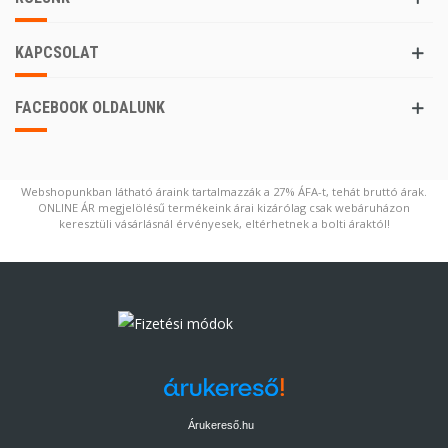
KAPCSOLAT
FACEBOOK OLDALUNK
Webshopunkban látható áraink tartalmazzák a 27% ÁFA-t, tehát bruttó árak.
ONLINE ÁR megjelölésű termékeink árai kizárólag csak webáruházon
keresztüli vásárlásnál érvényesek, eltérhetnek a bolti áraktól!
Árukereső.hu