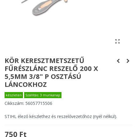
KÖR KERESZTMETSZETŰ
FŰRÉSZLÁNC RESZELŐ 200 X
5,5MM 3/8" P OSZTÁSÚ
LÁNCOKHOZ
készleten
Szállítás: 3 munkanap
Cikkszám:
56057715506
STIHL élező készlethez és reszelővezetőhöz (nyél nélkül).
750 Ft