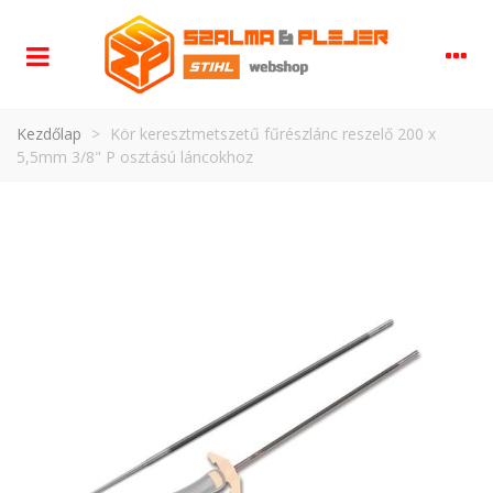
Kezdőlap
>
Kör keresztmetszetű fűrészlánc reszelő 200 x
5,5mm 3/8" P osztású láncokhoz