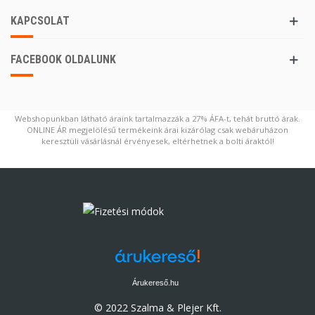
KAPCSOLAT
FACEBOOK OLDALUNK
Webshopunkban látható áraink tartalmazzák a 27% ÁFA-t, tehát bruttó árak.
ONLINE ÁR megjelölésű termékeink árai kizárólag csak webáruházon
keresztüli vásárlásnál érvényesek, eltérhetnek a bolti áraktól!
Árukereső.hu
© 2022 Szalma & Plejer Kft.