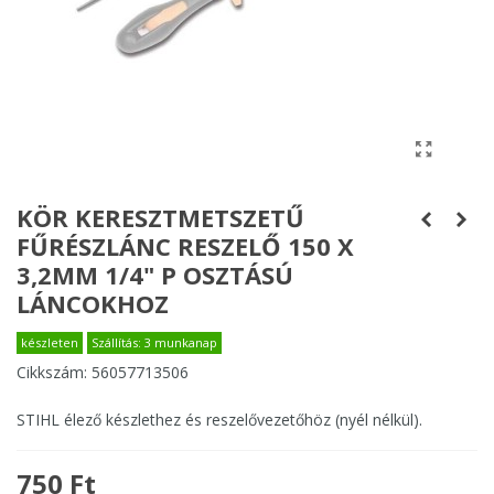
KÖR KERESZTMETSZETŰ
FŰRÉSZLÁNC RESZELŐ 150 X
3,2MM 1/4" P OSZTÁSÚ
LÁNCOKHOZ
készleten
Szállítás: 3 munkanap
Cikkszám:
56057713506
STIHL élező készlethez és reszelővezetőhöz (nyél nélkül).
750 Ft