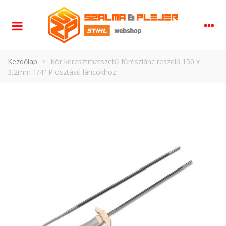
Kezdőlap
>
Kör keresztmetszetű fűrészlánc reszelő 150 x
3,2mm 1/4" P osztású láncokhoz