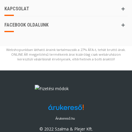
KAPCSOLAT
FACEBOOK OLDALUNK
Webshopunkban látható áraink tartalmazzák a 27% ÁFA-t, tehát bruttó árak.
ONLINE ÁR megjelölésű termékeink árai kizárólag csak webáruházon
keresztüli vásárlásnál érvényesek, eltérhetnek a bolti áraktól!
Árukereső.hu
© 2022 Szalma & Plejer Kft.