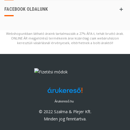
FACEBOOK OLDALUNK
Webshopunkban látható áraink tartalmazzák a 27% ÁFA-t, tehát bruttó árak.
ONLINE ÁR megjelölésű termékeink árai kizárólag csak webáruházon
keresztüli vásárlásnál érvényesek, eltérhetnek a bolti áraktól!
Árukereső.hu
© 2022 Szalma & Plejer Kft.
Minden jog fenntartva.