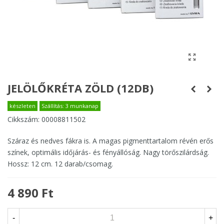
JELÖLŐKRÉTA ZÖLD (12DB)
készleten
Szállítás: 3 munkanap
Cikkszám:
00008811502
Száraz és nedves fákra is. A magas pigmenttartalom révén erős
színek, optimális időjárás- és fényállóság. Nagy törőszilárdság.
Hossz: 12 cm. 12 darab/csomag.
4 890 Ft
-
+