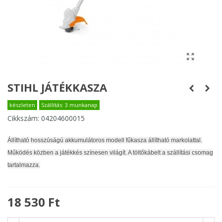
STIHL JÁTÉKKASZA
készleten
Szállítás: 3 munkanap
Cikkszám:
04204600015
Állítható hosszúságú akkumulátoros modell fűkasza állítható markolattal.
Működés közben a játékkés színesen világít. A töltőkábelt a szállítási csomag
tartalmazza.
18 530 Ft