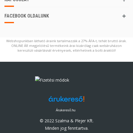
FACEBOOK OLDALUNK
Webshopunkban látható áraink tartalmazzák a 27% ÁFA-t, tehát bruttó árak.
ONLINE ÁR megjelölésű termékeink árai kizárólag csak webáruházon
keresztüli vásárlásnál érvényesek, eltérhetnek a bolti áraktól!
Árukereső.hu
© 2022 Szalma & Plejer Kft.
Minden jog fenntartva.