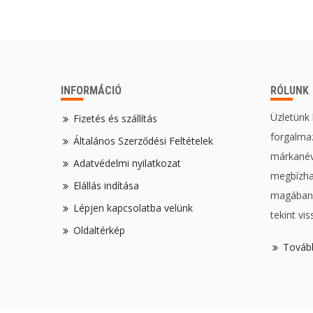
INFORMÁCIÓ
RÓLUNK
Üzletünk
Fizetés és szállítás
forgalmaz
Általános Szerződési Feltételek
márkanév
Adatvédelmi nyilatkozat
megbízha
Elállás indítása
magában,
Lépjen kapcsolatba velünk
tekint vis
Oldaltérkép
Továb