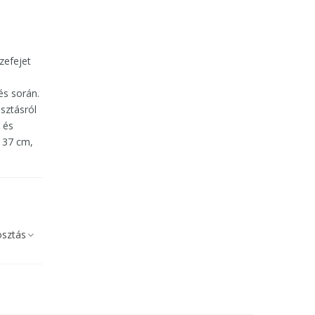
zefejet
és során.
osztásról
 és
. 37 cm,
sztás