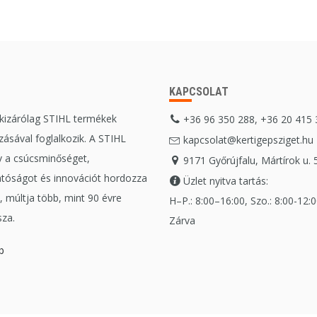
KAPCSOLAT
 kizárólag STIHL termékek
+36 96 350 288, +36 20 415
ásával foglalkozik. A STIHL
kapcsolat@kertigepsziget.hu
 a csúcsminőséget,
9171 Győrújfalu, Mártírok u. 
tóságot és innovációt hordozza
Üzlet nyitva tartás:
 múltja több, mint 90 évre
H–P.: 8:00–16:00, Szo.: 8:00-12:00
sza.
Zárva
b