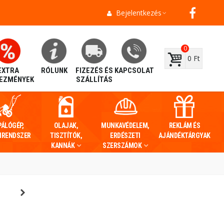
Bejelentkezés
0
0 Ft
EXTRA
RÓLUNK
FIZEZÉS ÉS
KAPCSOLAT
EZMÉNYEK
SZÁLLÍTÁS
PÁLÓGÉP,
OLAJAK,
MUNKAVÉDELEM,
REKLÁM ÉS
IRENDSZER
TISZTÍTÓK,
ERDÉSZETI
AJÁNDÉKTÁRGYAK
KANNÁK
SZERSZÁMOK