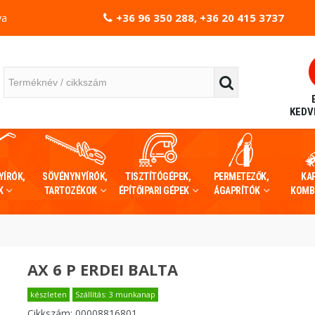
+36 96 350 288, +36 20 415 3737
va
KEDV
YÍRÓK,
SÖVÉNYNYÍRÓK,
TISZTÍTÓGÉPEK,
PERMETEZŐK,
KA
K
TARTOZÉKOK
ÉPÍTŐIPARI GÉPEK
ÁGAPRÍTÓK
KOMB
AX 6 P ERDEI BALTA
készleten
Szállítás: 3 munkanap
Cikkszám:
00008816801