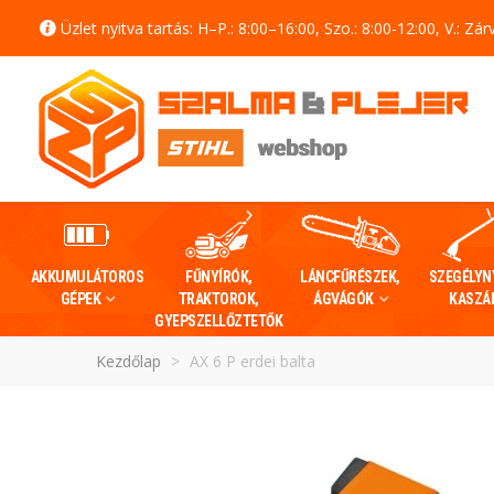
Üzlet nyitva tartás: H–P.: 8:00–16:00, Szo.: 8:00-12:00, V.: Zár
AKKUMULÁTOROS
FŰNYÍRÓK,
LÁNCFŰRÉSZEK,
SZEGÉLYN
GÉPEK
TRAKTOROK,
ÁGVÁGÓK
KASZÁ
GYEPSZELLŐZTETŐK
Kezdőlap
>
AX 6 P erdei balta