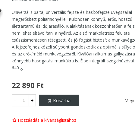
Univerzális balta, univerzális fejsze és hasítófejsze üvegszállal
megerősített poliamidnyéllel. Különösen könnyű, erős, hosszú
élettartamú és időjárásálló. Kialakításának köszönhetően a fejs
nem lehet eltávolítani a nyélről. Az alsó markolatrész felülete
csúszásmentesen rétegzett, és jó fogást biztosít a munkavégz
A fejszefejhez közeli súlypont gondoskodik az optimális sülyel
és az erőkímélő munkavégzésről. Kiválóan alkalmas gallyazásra
könnyebb hasogatási munkákra is. Élbe integrált szegkihúzóval
640 g.
22 890 Ft
Kosárba
Mego
-
+
Hozzáadás a kívánságlistához