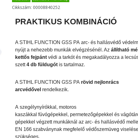
Cikkszám:
00008840252
PRAKTIKUS KOMBINÁCIÓ
A STIHL FUNCTION GSS PA arc- és hallásvédő védelm
nyújt a nehezebb munkák elvégzésénél. Az
állítható mé
kettős fejpánt
védi a tarkót és megakadályozza a lecsús
szett
4 db füldugót
is tartalmaz.
A STIHL FUNCTION GSS PA
rövid nejlonrács
arcvédővel
rendelkezik.
A
szegélynyírókkal, motoros
kaszákkal
fúvógépekkel
,
permetezőgépekkel
és
vágótár
gépekkel
végzett munkáknál az arc- és hallásvédő melle
EN 166 szabványnak megfelelő védőszemüveg viselése
szükséges.