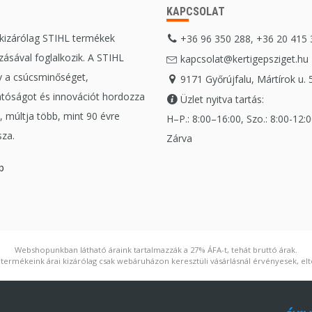
KAPCSOLAT
 kizárólag STIHL termékek
+36 96 350 288, +36 20 415
ásával foglalkozik. A STIHL
kapcsolat@kertigepsziget.hu
 a csúcsminőséget,
9171 Győrújfalu, Mártírok u. 
tóságot és innovációt hordozza
Üzlet nyitva tartás:
 múltja több, mint 90 évre
H–P.: 8:00–16:00, Szo.: 8:00-12:00
sza.
Zárva
b
Webshopunkban látható áraink tartalmazzák a 27% ÁFA-t, tehát bruttó árak.
ermékeink árai kizárólag csak webáruházon keresztüli vásárlásnál érvényesek, elté