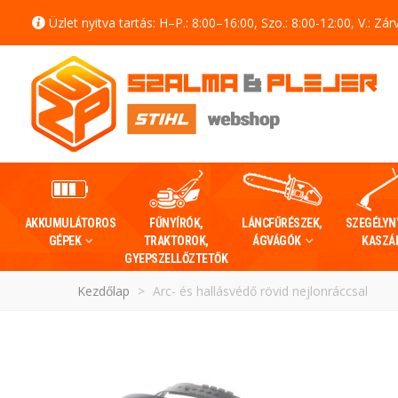
Üzlet nyitva tartás: H–P.: 8:00–16:00, Szo.: 8:00-12:00, V.: Zár
AKKUMULÁTOROS
FŰNYÍRÓK,
LÁNCFŰRÉSZEK,
SZEGÉLYN
GÉPEK
TRAKTOROK,
ÁGVÁGÓK
KASZÁ
GYEPSZELLŐZTETŐK
Kezdőlap
>
Arc- és hallásvédő rövid nejlonráccsal