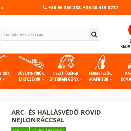
+36 96 350 288, +36 20 415 3737
va
KEDV
YÍRÓK,
SÖVÉNYNYÍRÓK,
TISZTÍTÓGÉPEK,
PERMETEZŐK,
KA
K
TARTOZÉKOK
ÉPÍTŐIPARI GÉPEK
ÁGAPRÍTÓK
KOMB
ARC- ÉS HALLÁSVÉDŐ RÖVID
NEJLONRÁCCSAL
készleten
Szállítás: 3 munkanap