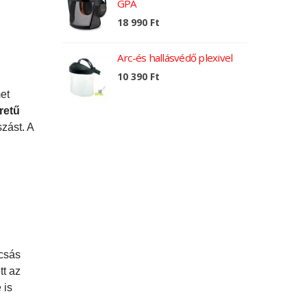
GPA
18 990 Ft
Arc-és hallásvédő plexivel
10 390 Ft
et
retű
zást. A
csás
tt az
 is