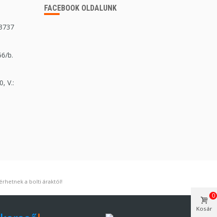
FACEBOOK OLDALUNK
 3737
56/b.
, V.:
rhetnek a bolti áraktól!
0
Kosár