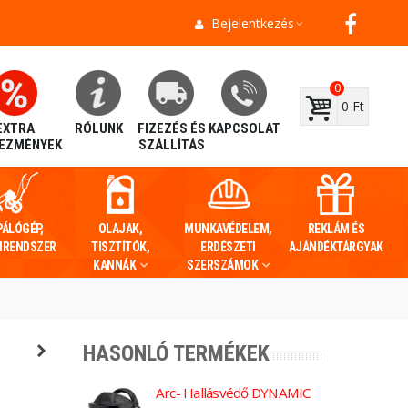
Bejelentkezés
0
0 Ft
EXTRA
RÓLUNK
FIZEZÉS ÉS
KAPCSOLAT
EZMÉNYEK
SZÁLLÍTÁS
PÁLÓGÉP,
OLAJAK,
MUNKAVÉDELEM,
REKLÁM ÉS
IRENDSZER
TISZTÍTÓK,
ERDÉSZETI
AJÁNDÉKTÁRGYAK
KANNÁK
SZERSZÁMOK
HASONLÓ TERMÉKEK
Arc- Hallásvédő DYNAMIC