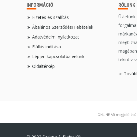
INFORMÁCIÓ
RÓLUNK
Üzletünk
Fizetés és szállítás
forgalmaz
Általános Szerződési Feltételek
márkanév
Adatvédelmi nyilatkozat
megbízha
Elállás indítása
magában,
Lépjen kapcsolatba velünk
tekint vis
Oldaltérkép
Továb
ONLINE ÁR megjelölésű t
© 2022 Szalma & Plejer Kft.